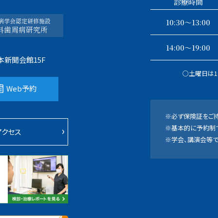
診療時間
病学会認定研修施設
10:30〜13:00
科歯周病研究所
14:00～19:00
本新聞会館15F
○土曜日は1
Web予約
※必ず保険証をご持
※基本的に予約制で
アクセス
※学会、講演会等で