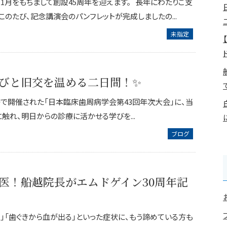
1月をもちまして創設45周年を迎えます。 長年にわたりご支
のたび、記念講演会のパンフレットが完成しましたの...
未指定
びと旧交を温める二日間！✨
議場で開催された「日本臨床歯周病学会第43回年次大会」に、当
触れ、明日からの診療に活かせる学びを...
ブログ
医！船越院長がエムドゲイン30周年記
」「歯ぐきから血が出る」といった症状に、もう諦めている方も