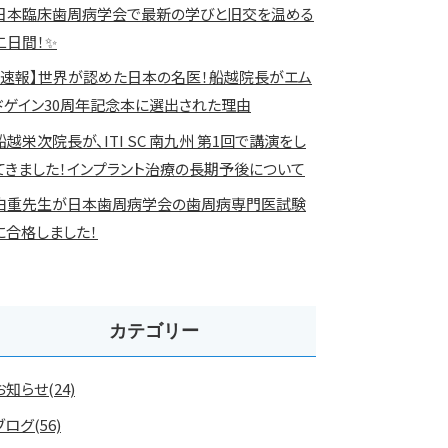
日本臨床歯周病学会で最新の学びと旧交を温める
二日間！✨
【速報】世界が認めた日本の名医！船越院長がエム
ドゲイン30周年記念本に選出された理由
船越栄次院長が、ITI SC 南九州 第1回で講演をし
てきました！インプラント治療の長期予後について
白重先生が日本歯周病学会の歯周病専門医試験
に合格しました！
カテゴリー
お知らせ(24)
ブログ(56)