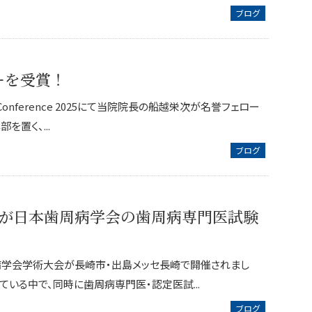
ブログ
ーを受賞！
al Conference 2025にて当院院長の船越栄次が名誉フェロー
を置く、...
ブログ
が日本歯周病学会の歯周病専門医試験
歯周病学会学術大会が長崎市・出島メッセ長崎で開催されまし
ている中で、同時に歯周病専門医・認定医試...
ブログ