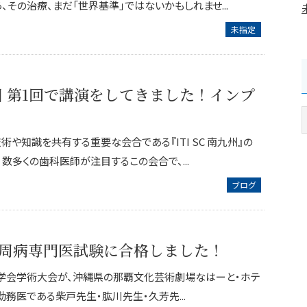
、その治療、まだ「世界基準」ではないかもしれませ...
未指定
九州 第1回で講演をしてきました！インプ
や知識を共有する重要な会合である『ITI SC 南九州』の
数多くの歯科医師が注目するこの会合で、...
ブログ
周病専門医試験に合格しました！
歯周病学会学術大会が、沖縄県の那覇文化芸術劇場なはーと・ホテ
務医である柴戸先生・肱川先生・久芳先...