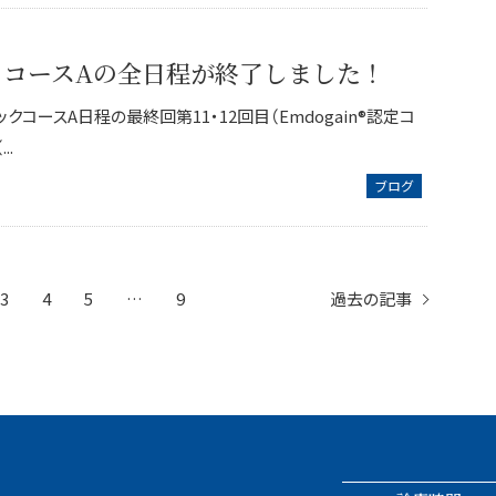
ックコースAの全日程が終了しました！
シックコースA日程の最終回第11・12回目（Emdogain®認定コ
..
ブログ
3
4
5
…
9
過去の記事