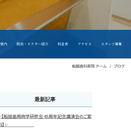
療案内
院長・ドクター紹介
料金表
アクセス
スタッフ募集
船越歯科医院 ホーム
ブログ
最新記事
✨【船越歯周病学研修会 45周年記念講演会のご案
内】✨