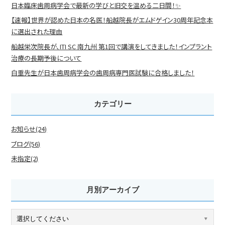
日本臨床歯周病学会で最新の学びと旧交を温める二日間！✨
【速報】世界が認めた日本の名医！船越院長がエムドゲイン30周年記念本
に選出された理由
船越栄次院長が、ITI SC 南九州 第1回で講演をしてきました！インプラント
治療の長期予後について
白重先生が日本歯周病学会の歯周病専門医試験に合格しました！
カテゴリー
お知らせ(24)
ブログ(56)
未指定(2)
月別アーカイブ