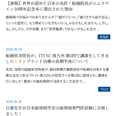
【速報】世界が認めた日本の名医！船越院長がエムドゲ
イン30周年記念本に選出された理由
歯周病でお悩みではありませんか？「歯がぐらつく」「歯ぐきから血が出る」
といった症状に、もう諦めている方もいらっしゃるかもしれません。しかし、
もしかしたら、その治療、まだ「世界基準」ではないかもしれませ...
未指定
2025.06.29
船越栄次院長が、ITI SC 南九州 第1回で講演をしてきま
した！インプラント治療の長期予後について
先日、当院の船越栄次院長が、歯科医療の最新技術や知識を共有する重
要な会合である『ITI SC 南九州』の記念すべき第1回に招待され、講演を
行いました！ 数多くの歯科医師が注目するこの会合で、...
ブログ
2025.05.25
白重先生が日本歯周病学会の歯周病専門医試験に合格し
ました！