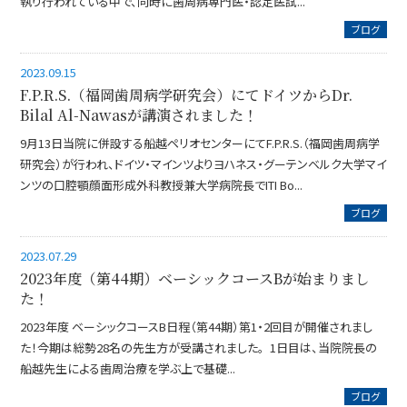
執り行われている中で、同時に歯周病専門医・認定医試...
ブログ
2023.09.15
F.P.R.S.（福岡歯周病学研究会）にてドイツからDr.
Bilal Al-Nawasが講演されました！
9月13日当院に併設する船越ペリオセンターにてF.P.R.S.（福岡歯周病学
研究会）が行われ、ドイツ・マインツよりヨハネス・グーテンベルク大学マイ
ンツの口腔顎顔面形成外科教授兼大学病院長でITI Bo...
ブログ
2023.07.29
2023年度（第44期）ベーシックコースBが始まりまし
た！
2023年度 ベーシックコースB日程（第44期）第1・2回目が開催されまし
た！今期は総勢28名の先生方が受講されました。 1日目は、当院院長の
船越先生による歯周治療を学ぶ上で基礎...
ブログ