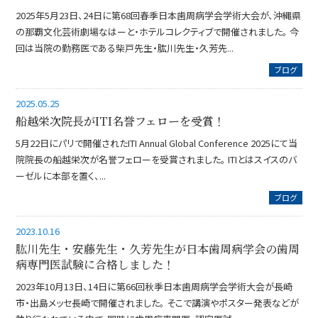
2025年5月23日、24日に第68回春季日本歯周病学会学術大会が、沖縄県
の那覇文化芸術劇場なはーと・ホテルコレクティブで開催されました。 今
回は当院の勤務医である柴戸先生・肱川先生・久芳先...
ブログ
2025.05.25
船越栄次院長がITI名誉フェローを受賞！
5月22日にパリで開催されたITI Annual Global Conference 2025にて当
院院長の船越栄次が名誉フェローを受賞されました。 ITIとはスイスのバ
ーゼルに本部を置く、...
ブログ
2023.10.16
肱川先生・安藤先生・久芳先生が日本歯周病学会の歯周
病専門医試験に合格しました！
2023年10月13日、14日に第66回秋季日本歯周病学会学術大会が長崎
市・出島メッセ長崎で開催されました。 そこで講演やポスター発表などが