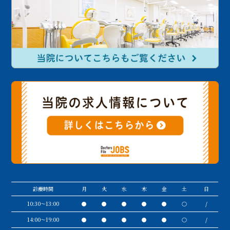
診療時間
月
火
水
木
金
土
日
10:30〜13:00
●
●
●
●
●
○
/
14:00～19:00
●
●
●
●
●
○
/