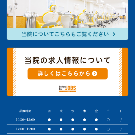
診療時間
月
火
水
木
金
土
日
10:30〜13:00
●
●
●
●
●
○
/
14:00～19:00
●
●
●
●
●
○
/