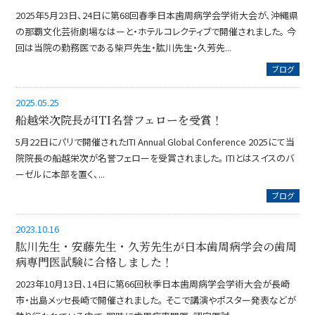
2025年5月23日、24日に第68回春季日本歯周病学会学術大会が、沖縄県
の那覇文化芸術劇場なはーと・ホテルコレクティブで開催されました。 今
回は当院の勤務医である柴戸先生・肱川先生・久芳先...
ブログ
2025.05.25
船越栄次院長がITI名誉フェローを受賞！
5月22日にパリで開催されたITI Annual Global Conference 2025にて当
院院長の船越栄次が名誉フェローを受賞されました。 ITIとはスイスのバ
ーゼルに本部を置く、...
ブログ
2023.10.16
肱川先生・安藤先生・久芳先生が日本歯周病学会の歯周
病専門医試験に合格しました！
2023年10月13日、14日に第66回秋季日本歯周病学会学術大会が長崎
市・出島メッセ長崎で開催されました。 そこで講演やポスター発表などが