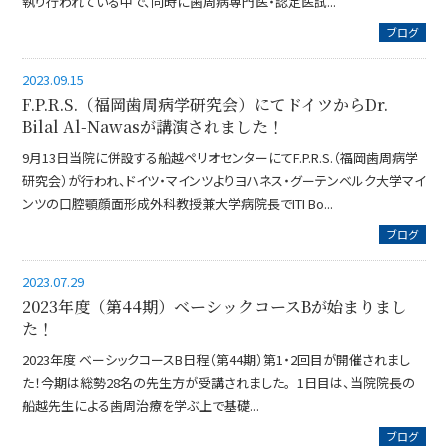
執り行われている中で、同時に歯周病専門医・認定医試...
ブログ
2023.09.15
F.P.R.S.（福岡歯周病学研究会）にてドイツからDr.
Bilal Al-Nawasが講演されました！
9月13日当院に併設する船越ペリオセンターにてF.P.R.S.（福岡歯周病学
研究会）が行われ、ドイツ・マインツよりヨハネス・グーテンベルク大学マイ
ンツの口腔顎顔面形成外科教授兼大学病院長でITI Bo...
ブログ
2023.07.29
2023年度（第44期）ベーシックコースBが始まりまし
た！
2023年度 ベーシックコースB日程（第44期）第1・2回目が開催されまし
た！今期は総勢28名の先生方が受講されました。 1日目は、当院院長の
船越先生による歯周治療を学ぶ上で基礎...
ブログ