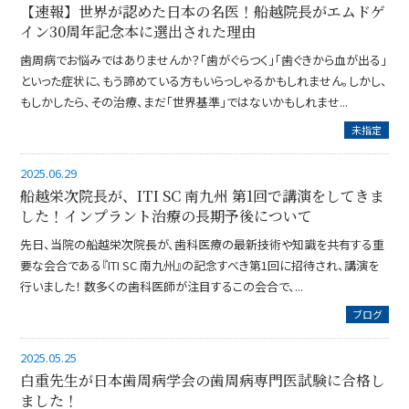
【速報】世界が認めた日本の名医！船越院長がエムドゲ
イン30周年記念本に選出された理由
歯周病でお悩みではありませんか？「歯がぐらつく」「歯ぐきから血が出る」
といった症状に、もう諦めている方もいらっしゃるかもしれません。しかし、
もしかしたら、その治療、まだ「世界基準」ではないかもしれませ...
未指定
2025.06.29
船越栄次院長が、ITI SC 南九州 第1回で講演をしてきま
した！インプラント治療の長期予後について
先日、当院の船越栄次院長が、歯科医療の最新技術や知識を共有する重
要な会合である『ITI SC 南九州』の記念すべき第1回に招待され、講演を
行いました！ 数多くの歯科医師が注目するこの会合で、...
ブログ
2025.05.25
白重先生が日本歯周病学会の歯周病専門医試験に合格し
ました！