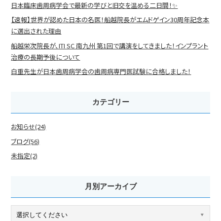
日本臨床歯周病学会で最新の学びと旧交を温める二日間！✨
【速報】世界が認めた日本の名医！船越院長がエムドゲイン30周年記念本
に選出された理由
船越栄次院長が、ITI SC 南九州 第1回で講演をしてきました！インプラント
治療の長期予後について
白重先生が日本歯周病学会の歯周病専門医試験に合格しました！
カテゴリー
お知らせ(24)
ブログ(56)
未指定(2)
月別アーカイブ